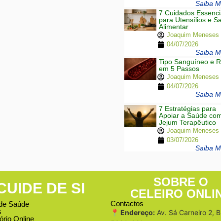
Saiba Ma
7 Cuidados Essenci
para Utensílios e 
Alimentar
Joaquim Meneses
04/07/2026
Saiba Ma
Tipo Sanguíneo e R
em 5 Passos
Joaquim Meneses
04/07/2026
Saiba Ma
7 Estratégias para
Apoiar a Saúde co
Jejum Terapêutico
Joaquim Meneses
03/07/2026
Saiba Ma
SOBRE O
CUIDE DE SI
CELEIRO ONLI
Contactos
de Saúde
s
📍 Endereço:
Av. Sá Carneiro 2, 
ório Online