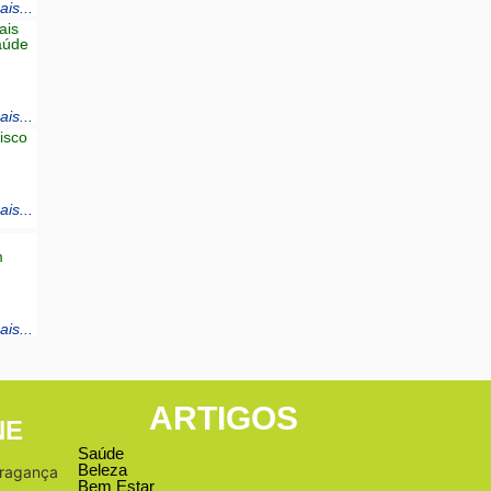
is...
ais
Saúde
is...
isco
is...
m
is...
ARTIGOS
NE
Saúde
Beleza
Bragança
Bem Estar