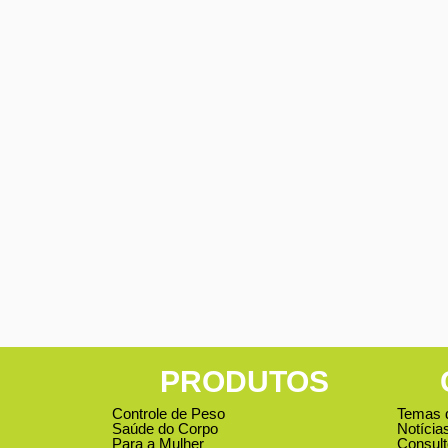
PRODUTOS
Controle de Peso
Temas 
Saúde do Corpo
Notícia
Para a Mulher
Consult