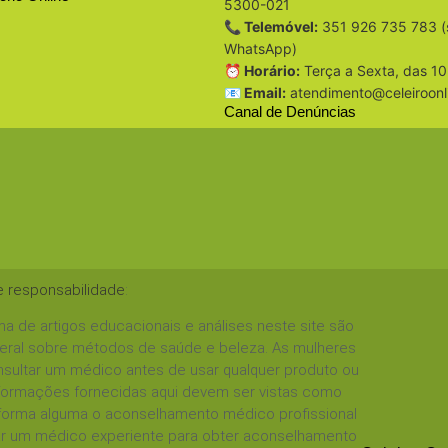
5300-021
📞 Telemóvel:
351 926 735 783 (
WhatsApp)
⏰ Horário:
Terça a Sexta, das 10
📧 Email:
atendimento@celeiroonl
Canal de Denúncias
e responsabilidade
:
a de artigos educacionais e análises neste site são
geral sobre métodos de saúde e beleza. As mulheres
sultar um médico antes de usar qualquer produto ou
informações fornecidas aqui devem ser vistas como
 forma alguma o aconselhamento médico profissional
tar um médico experiente para obter aconselhamento