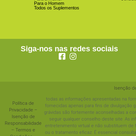
Para o Homem
Todos os Suplementos
Siga-nos nas redes sociais
Isenção d
todas as informações apresentadas na form
Política de
fornecidas apenas para fins de divulgação 
Privacidade
–
grávidas são fortemente aconselhadas a con
Isenção de
seguir qualquer conselho deste site. As 
Responsabilidade
entretenimento virtual e não substituem de
–
Termos e
ou o tratamento eficaz. É essencial consul