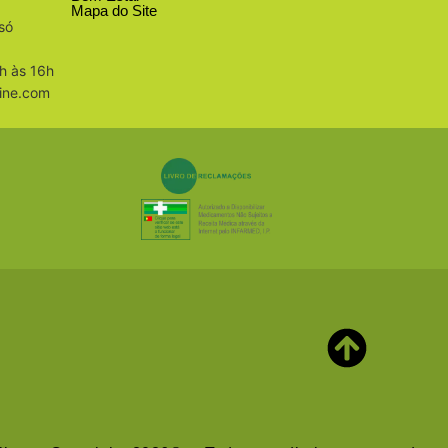
Mapa do Site
só
h às 16h
ine.com