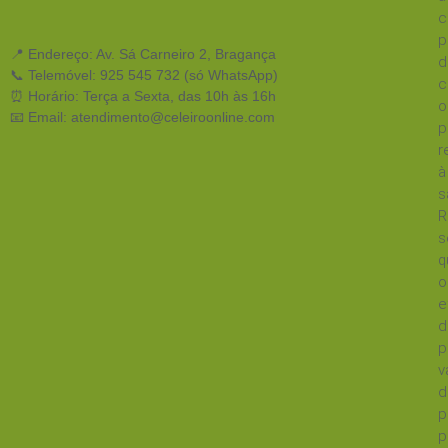
c
p
📍 Endereço: Av. Sá Carneiro 2, Bragança
d
📞 Telemóvel: 925 545 732 (só WhatsApp)
c
⏰ Horário: Terça a Sexta, das 10h às 16h
o
📧 Email: atendimento@celeiroonline.com
p
r
à
s
R
s
q
o
e
d
p
v
d
p
p