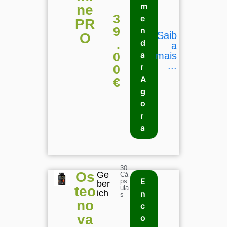
m
ne
3
e
PR
9
n
Saib
O
.
d
a
0
a
mais
...
r
0
A
€
g
o
r
a
30
Os
Ge
Cá
E
ps
ber
teo
ula
ich
n
s
no
c
va
o