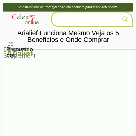
Se estiver fora de Portugal entre em contacto para fazer seu pedido.
Arialief Funciona Mesmo Veja os 5
Benefícios e Onde Comprar
30
Dietary
Produzido
Capsulas
Arialief
por:
Supplement