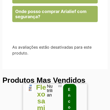
Onde posso comprar Arialief com
segurança?
As avaliações estão desativadas para este
produto.
Produtos Mas Vendidos
50
Fle
Nu
ml
E
trili
xo
an
n
sa
c
mi
o