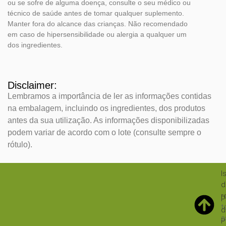
ou se sofre de alguma doença, consulte o seu médico ou
técnico de saúde antes de tomar qualquer suplemento.
Manter fora do alcance das crianças. Não recomendado
em caso de hipersensibilidade ou alergia a qualquer um
dos ingredientes.
Disclaimer:
Lembramos a importância de ler as informações contidas
na embalagem, incluindo os ingredientes, dos produtos
antes da sua utilização. As informações disponibilizadas
podem variar de acordo com o lote (consulte sempre o
rótulo).
I
d
r
P
t
d
a
P