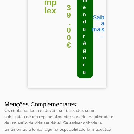
m
mp
3
e
lex
9
n
Saib
.
d
a
0
a
mais
...
r
0
A
€
g
o
r
a
Menções Complementares:
Os suplementos não devem ser utilizados como
substitutos de um regime alimentar variado, equilibrado e
de um estilo de vida saudável. Se estiver grávida, a
amamentar, a tomar alguma especialidade farmacêutica