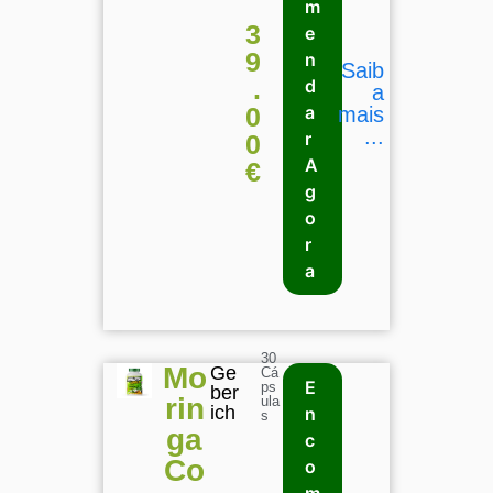
m
3
e
9
n
Saib
.
d
a
0
a
mais
...
r
0
A
€
g
o
r
a
30
Mo
Ge
Cá
E
ps
ber
rin
ula
ich
n
s
ga
c
Co
o