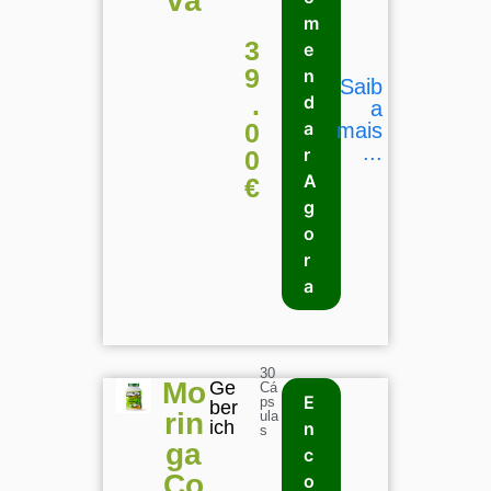
va
m
3
e
9
n
Saib
.
d
a
0
a
mais
...
r
0
A
€
g
o
r
a
30
Mo
Ge
Cá
E
ps
ber
rin
ula
ich
n
s
ga
c
Co
o