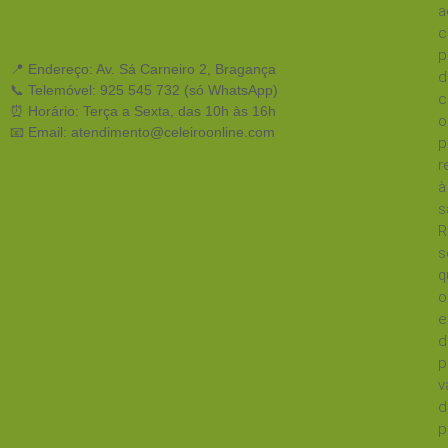
a
c
p
📍 Endereço: Av. Sá Carneiro 2, Bragança
d
📞 Telemóvel: 925 545 732 (só WhatsApp)
c
⏰ Horário: Terça a Sexta, das 10h às 16h
o
📧 Email: atendimento@celeiroonline.com
p
r
à
s
R
s
q
o
e
d
p
v
d
p