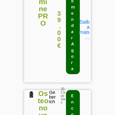
mi
o
m
ne
3
e
PR
9
n
Saib
O
.
d
a
0
a
mais
...
r
0
A
€
g
o
r
a
30
Os
Ge
Cá
E
ps
ber
teo
ula
ich
n
s
no
c
o