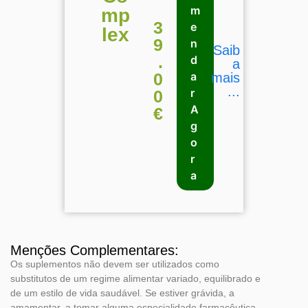
m
mp
3
e
lex
9
n
Saib
.
d
a
0
a
mais
...
r
0
A
€
g
o
r
a
Menções Complementares:
Os suplementos não devem ser utilizados como
substitutos de um regime alimentar variado, equilibrado e
de um estilo de vida saudável. Se estiver grávida, a
amamentar, a tomar alguma especialidade farmacêutica