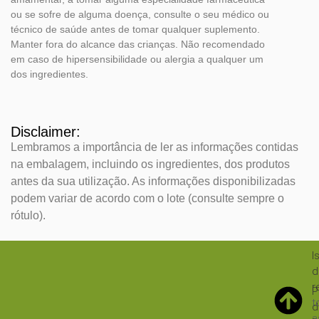
ou se sofre de alguma doença, consulte o seu médico ou
técnico de saúde antes de tomar qualquer suplemento.
Manter fora do alcance das crianças. Não recomendado
em caso de hipersensibilidade ou alergia a qualquer um
dos ingredientes.
Disclaimer:
Lembramos a importância de ler as informações contidas
na embalagem, incluindo os ingredientes, dos produtos
antes da sua utilização. As informações disponibilizadas
podem variar de acordo com o lote (consulte sempre o
rótulo).
I
d
r
P
t
d
a