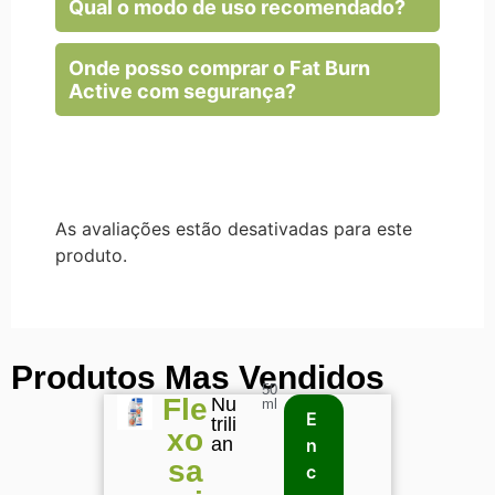
Qual o modo de uso recomendado?
Onde posso comprar o Fat Burn
Active com segurança?
As avaliações estão desativadas para este
produto.
Produtos Mas Vendidos
50
Fle
Nu
ml
E
trili
xo
an
n
sa
c