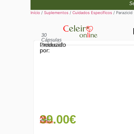
Se
Início
/
Suplementos
/
Cuidados Específicos
/ Parazicid
30
Cápsulas
Produzido
Geberich
por:
39.00
€
IVA
78€
Incluso