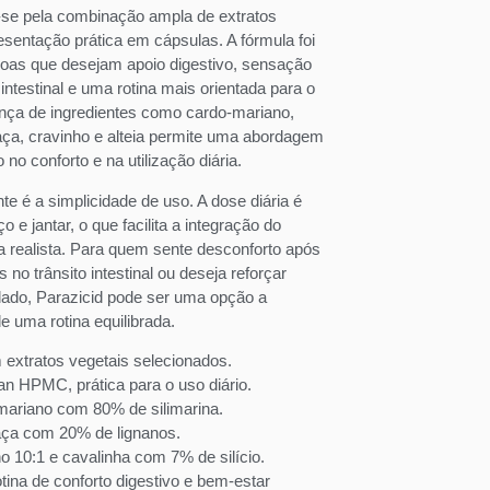
se pela combinação ampla de extratos
sentação prática em cápsulas. A fórmula foi
oas que desejam apoio digestivo, sensação
intestinal e uma rotina mais orientada para o
nça de ingredientes como cardo-mariano,
haça, cravinho e alteia permite uma abordagem
no conforto e na utilização diária.
te é a simplicidade de uso. A dose diária é
o e jantar, o que facilita a integração do
a realista. Para quem sente desconforto após
s no trânsito intestinal ou deseja reforçar
dado, Parazicid pode ser uma opção a
e uma rotina equilibrada.
extratos vegetais selecionados.
n HPMC, prática para o uso diário.
-mariano com 80% de silimarina.
aça com 20% de lignanos.
ho 10:1 e cavalinha com 7% de silício.
tina de conforto digestivo e bem-estar