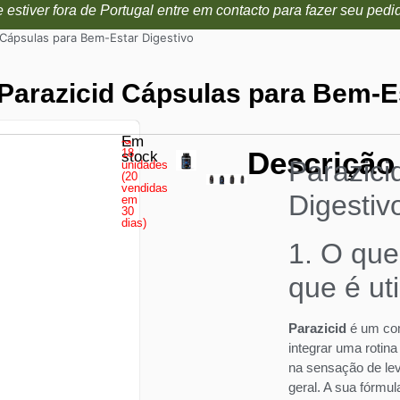
 estiver fora de Portugal entre em contacto para fazer seu pedi
 Cápsulas para Bem-Estar Digestivo
Parazicid Cápsulas para Bem-E
Em
↝
Descrição
18
stock
Parazici
unidades
(20
vendidas
Digestiv
em
30
dias)
1. O que
que é ut
Parazicid
é um com
integrar uma rotina
na sensação de leve
geral. A sua fórmu