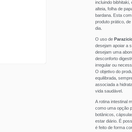
incluindo bibhitaki,
alteia, folha de pa
bardana. Esta com
produto prático, de
dia.
O uso de
Parazici
desejam apoiar a s
desejam uma abor
desconforto digesti
irregular ou necess
O objetivo do produ
equilibrada, sempr
associada a hidrat
vida saudável.
A rotina intestinal
como uma opção prá
botânicos, cápsula
estar diário. É pos
é feito de forma co