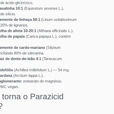
de ácido glicirrízico.
avalinha 10:1
(Equisetum arvense L.),
de silício.
semente de linhaça 50:1
(Linum usitatissimum
o 20% de lignanos.
olha de alteia 10-20:1
(Althaea officinalis L.).
olha de papaia
(Carica papaya L.), contém
semente de cardo-mariano
(Silybum
ncluindo 80% de silimarina.
aiz de dente-de-leão 4:1
(Taraxacum
ilefólio
(Achillea millefolium L.) — 54 mg.
bardana
(Arctium lappa L.).
aglomerante:
estearato de magnésio.
MC vegan.
 torna o Parazicid
?