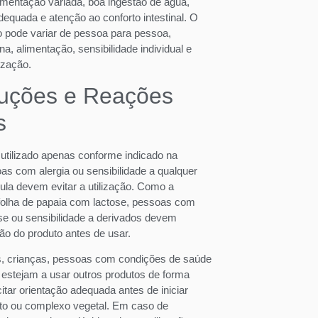
imentação variada, boa ingestão de água,
dequada e atenção ao conforto intestinal. O
o pode variar de pessoa para pessoa,
a, alimentação, sensibilidade individual e
lização.
auções e Reações
s
 utilizado apenas conforme indicado na
s com alergia ou sensibilidade a qualquer
mula devem evitar a utilização. Como a
folha de papaia com lactose, pessoas com
ose ou sensibilidade a derivados devem
ção do produto antes de usar.
es, crianças, pessoas com condições de saúde
 estejam a usar outros produtos de forma
itar orientação adequada antes de iniciar
to ou complexo vegetal. Em caso de