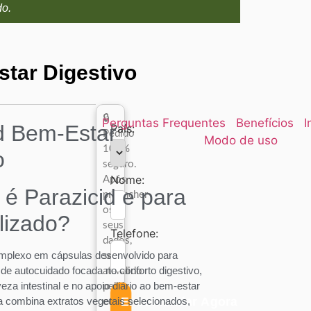
do.
star Digestivo
🔒
Perguntas Frequentes
Benefícios
I
d Bem-Estar
País:
Pedido
Modo de uso
100%
o
seguro.
Nome:
Após
 é Parazicid e para
preencher
os
ilizado?
seus
Telefone:
dados,
plexo em cápsulas desenvolvido para
será
 de autocuidado focada no conforto digestivo,
atendido
za intestinal e no apoio diário ao bem-estar
pela
Encomendar Agora
la combina extratos vegetais selecionados,
equipa