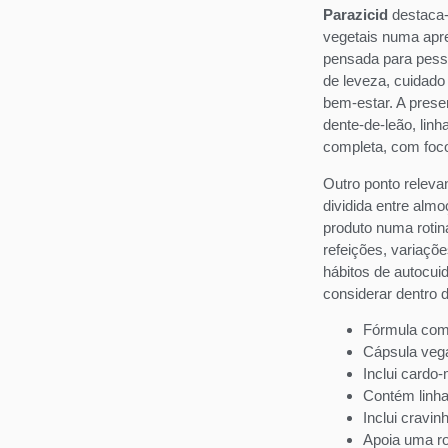
Parazicid
destaca-
vegetais numa apre
pensada para pess
de leveza, cuidado 
bem-estar. A prese
dente-de-leão, lin
completa, com foco 
Outro ponto relevan
dividida entre almoç
produto numa rotin
refeições, variaçõe
hábitos de autocui
considerar dentro d
Fórmula com 
Cápsula vega
Inclui cardo
Contém linh
Inclui cravin
Apoia uma ro