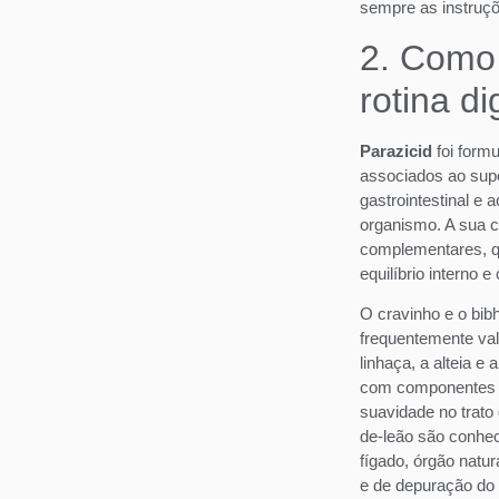
sempre as instruç
2. Como 
rotina di
Parazicid
foi form
associados ao supo
gastrointestinal e 
organismo. A sua c
complementares, q
equilíbrio interno e
O cravinho e o bibh
frequentemente val
linhaça, a alteia 
com componentes a
suavidade no trato 
de-leão são conhec
fígado, órgão natu
e de depuração do 