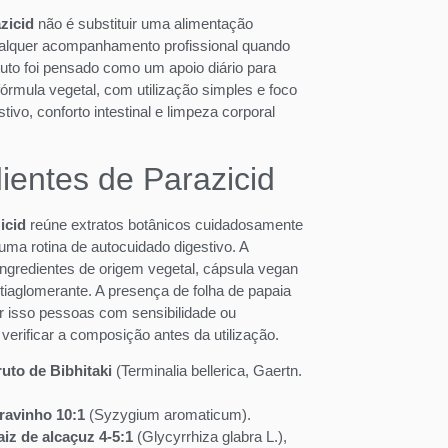
zicid
não é substituir uma alimentação
ualquer acompanhamento profissional quando
uto foi pensado como um apoio diário para
rmula vegetal, com utilização simples e foco
ivo, conforto intestinal e limpeza corporal
dientes de Parazicid
icid
reúne extratos botânicos cuidadosamente
uma rotina de autocuidado digestivo. A
ingredientes de origem vegetal, cápsula vegan
iaglomerante. A presença de folha de papaia
r isso pessoas com sensibilidade ou
verificar a composição antes da utilização.
ruto de Bibhitaki
(Terminalia bellerica, Gaertn.
cravinho 10:1
(Syzygium aromaticum).
aiz de alcaçuz 4-5:1
(Glycyrrhiza glabra L.),