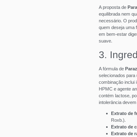
A proposta de
Para
equilibrada nem q
necessário. O prod
quem deseja uma fó
em bem-estar digest
suave.
3. Ingre
A fórmula de
Paraz
selecionados para 
combinação inclui 
HPMC e agente ant
contém lactose, po
intolerância devem 
Extrato de f
Roxb.).
Extrato de 
Extrato de r