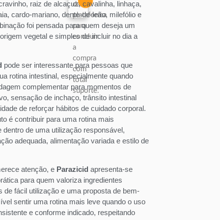
 cravinho, raiz de alcaçuz, cavalinha, linhaça,
da
paia, cardo-mariano, dente-de-leão, milefólio e
plataforma
binação foi pensada para quem deseja um
para
 origem vegetal e simples de incluir no dia a
concluir
a
compra
d
pode ser interessante para pessoas que
com
ua rotina intestinal, especialmente quando
total
dagem complementar para momentos de
suporte.
vo, sensação de inchaço, trânsito intestinal
idade de reforçar hábitos de cuidado corporal.
to é contribuir para uma rotina mais
e dentro de uma utilização responsável,
ação adequada, alimentação variada e estilo de
 merece atenção, e
Parazicid
apresenta-se
tica para quem valoriza ingredientes
s de fácil utilização e uma proposta de bem-
sível sentir uma rotina mais leve quando o uso
nsistente e conforme indicado, respeitando