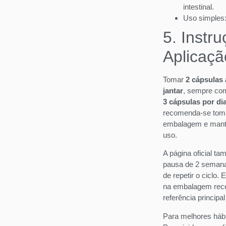
intestinal.
Uso simples:
5. Instr
Aplicaçã
Tomar
2 cápsulas
jantar
, sempre com
3 cápsulas por di
recomenda-se toma
embalagem e manter
uso.
A página oficial ta
pausa de 2 semana
de repetir o ciclo
na embalagem receb
referência principa
Para melhores hábi