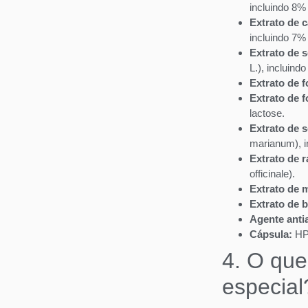
incluindo 8% 
Extrato de c
incluindo 7% 
Extrato de 
L.), incluind
Extrato de f
Extrato de f
lactose.
Extrato de 
marianum), i
Extrato de r
officinale).
Extrato de m
Extrato de 
Agente anti
Cápsula:
HP
4. O que
especial