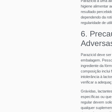
Parazicid a uma al
higiene alimentar a
resultado percebid
dependendo da rotin
regularidade de uti
6. Prec
Adversa
Parazicid deve ser
embalagem. Pessoa
ingrediente da fór
composição inclui 
intolerância à lact
verificar a adequa
Grávidas, lactant
específicas ou que
regular devem solic
qualquer suplemen