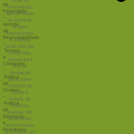
todas as
de
informações
Privacidade
apresentadas
–
na forma de
Isenção
artigos
de
educacionais
Responsabilidade
e análises
–
neste site são
Termos
fornecidas
e
apenas para
Condições
fins de
–
divulgação
Política
geral sobre
de
métodos de
Cookies
saúde e
–
beleza. As
Política
mulheres
de
grávidas são
Devolução
fortemente
e
aconselhadas
Reembolso
a consultar um