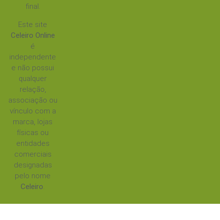
final.
Este site
Celeiro Online
é
independente
e não possui
qualquer
relação,
associação ou
vínculo com a
marca, lojas
físicas ou
entidades
comerciais
designadas
pelo nome
Celeiro
.