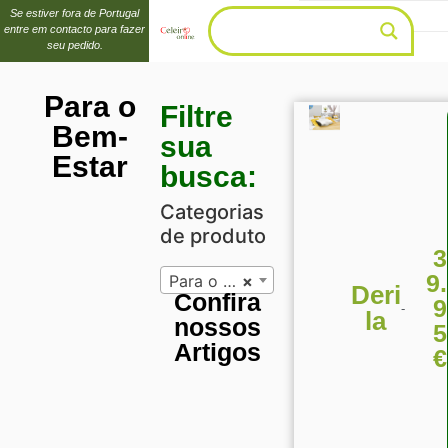
Se estiver fora de Portugal
entre em contacto para fazer
seu pedido.
Para o
Filtre
Bem-
sua
Estar
busca:
Categorias
de produto
3
9.
Para o Bem-Estar (1)
×
Deri
Confira
9
-
la
nossos
5
Artigos
€