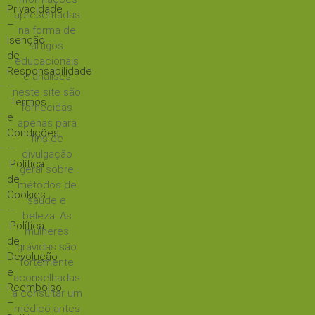
Privacidade
apresentadas
–
na forma de
Isenção
artigos
de
educacionais
Responsabilidade
e análises
–
neste site são
Termos
fornecidas
e
apenas para
Condições
fins de
–
divulgação
Política
geral sobre
de
métodos de
Cookies
saúde e
–
beleza. As
Política
mulheres
de
grávidas são
Devolução
fortemente
e
aconselhadas
Reembolso
a consultar um
–
médico antes