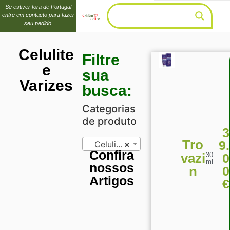
Se estiver fora de Portugal
entre em contacto para fazer
seu pedido.
Celulite
Filtre
e
sua
Varizes
busca:
Categorias
de produto
3
Tro
9.
Celulite e Varizes (5)
×
Confira
vazi
0
30
ml
nossos
0
n
Artigos
€