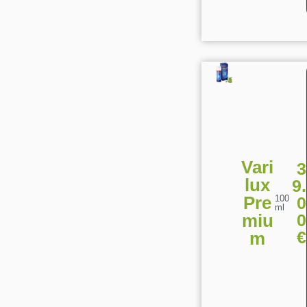
Vari
3
lux
9.
Pre
0
100
ml
0
miu
€
m