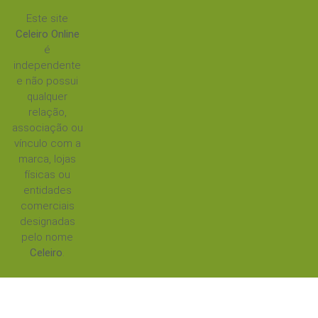
Este site
Celeiro Online
é
independente
e não possui
qualquer
relação,
associação ou
vínculo com a
marca, lojas
físicas ou
entidades
comerciais
designadas
pelo nome
Celeiro
.