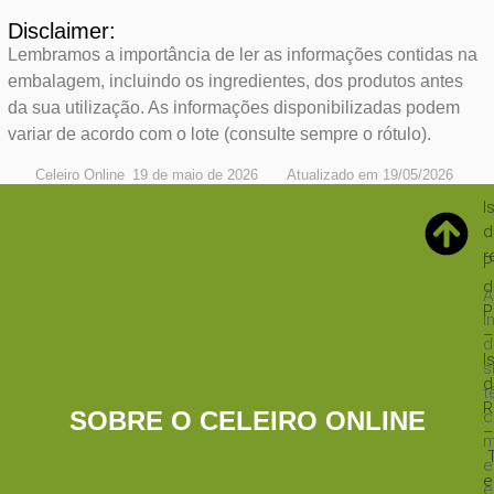
Disclaimer:
Lembramos a importância de ler as informações contidas na
embalagem, incluindo os ingredientes, dos produtos antes
da sua utilização. As informações disponibilizadas podem
variar de acordo com o lote (consulte sempre o rótulo).
Celeiro Online
19 de maio de 2026
Atualizado em 19/05/2026
I
d
r
P
d
A
P
i
–
d
I
s
d
t
R
SOBRE O CELEIRO ONLINE
c
–
m
e
e
e