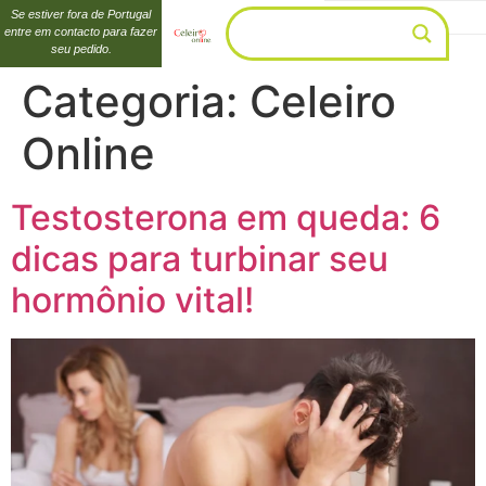
Se estiver fora de Portugal
entre em contacto para fazer
seu pedido.
Categoria:
Celeiro
Online
Testosterona em queda: 6
dicas para turbinar seu
hormônio vital!