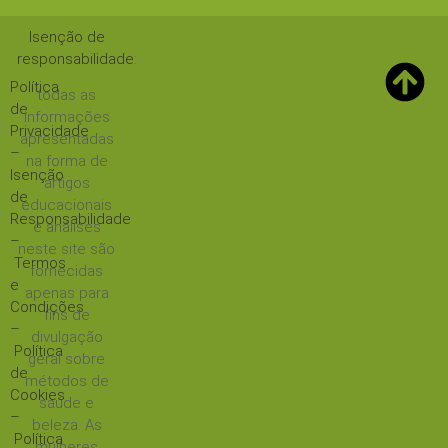
Isenção de
responsabilidade
:
Política
todas as
de
informações
Privacidade
apresentadas
–
na forma de
Isenção
artigos
de
educacionais
Responsabilidade
e análises
–
neste site são
Termos
fornecidas
e
apenas para
Condições
fins de
–
divulgação
Política
geral sobre
de
métodos de
Cookies
saúde e
–
beleza. As
Política
mulheres