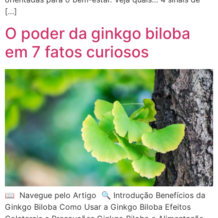
[…]
O poder da ginkgo biloba
em 7 fatos curiosos
📖 Navegue pelo Artigo 🔍 Introdução Benefícios da
Ginkgo Biloba Como Usar a Ginkgo Biloba Efeitos