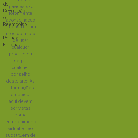
de
grávidas são
Devolução
fortemente
e
aconselhadas
Reembolso
a consultar um
–
médico antes
Política
de usar
Editorial
qualquer
produto ou
seguir
qualquer
conselho
deste site. As
informações
fornecidas
aqui devem
ser vistas
como
entretenimento
virtual e não
substituem de