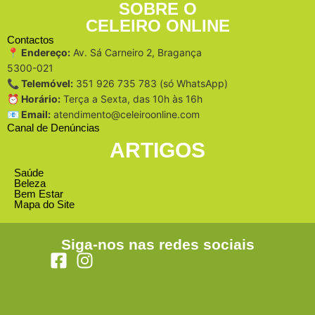
SOBRE O
CELEIRO ONLINE
Contactos
📍 Endereço:
Av. Sá Carneiro 2, Bragança
5300-021
📞 Telemóvel:
351 926 735 783 (só WhatsApp)
⏰ Horário:
Terça a Sexta, das 10h às 16h
📧 Email:
atendimento@celeiroonline.com
Canal de Denúncias
ARTIGOS
Saúde
Beleza
Bem Estar
Mapa do Site
Siga-nos nas redes sociais