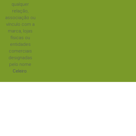
qualquer
relação,
associação ou
vínculo com a
marca, lojas
físicas ou
entidades
comerciais
designadas
pelo nome
Celeiro
.