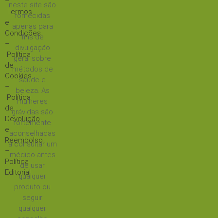
–
neste site são
Termos
fornecidas
e
apenas para
Condições
fins de
–
divulgação
Política
geral sobre
de
métodos de
Cookies
saúde e
–
beleza. As
Política
mulheres
de
grávidas são
Devolução
fortemente
e
aconselhadas
Reembolso
a consultar um
–
médico antes
Política
de usar
Editorial
qualquer
produto ou
seguir
qualquer