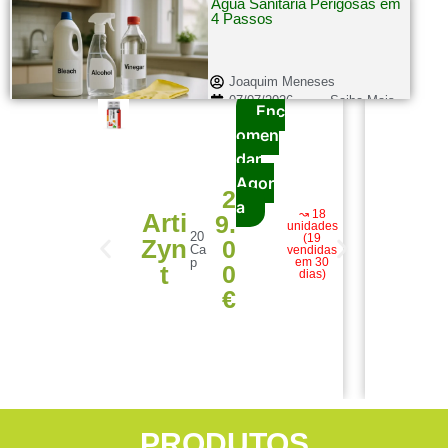
Água Sanitária Perigosas em
4 Passos
Joaquim Meneses
07/07/2026
Saiba Mais...
Enc
omen
dar
Agor
2
a
↝ 18
Arti
9.
unidades
Fo
20
(19
Zyn
0
Ca
vendidas
s
p
em 30
0
t
dias)
€
PRODUTOS