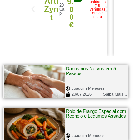
Arti
H
9.
unidades
20
(19
Zyn
d
0
Ca
vendidas
p
em 30
0
t
S
dias)
€
Danos nos Nervos em 5
Passos
Joaquim Meneses
20/07/2026
Saiba Mais...
Rolo de Frango Especial com
Recheio e Legumes Assados
Joaquim Meneses