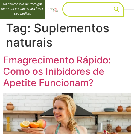
Se estiver fora de Portugal
entre em contacto para fazer
seu pedido.
Tag:
Suplementos
naturais
Emagrecimento Rápido:
Como os Inibidores de
Apetite Funcionam?