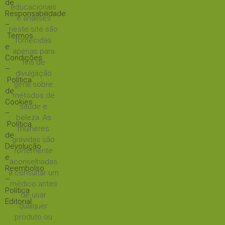
de
educacionais
Responsabilidade
e análises
–
neste site são
Termos
fornecidas
e
apenas para
Condições
fins de
–
divulgação
Política
geral sobre
de
métodos de
Cookies
saúde e
–
beleza. As
Política
mulheres
de
grávidas são
Devolução
fortemente
e
aconselhadas
Reembolso
a consultar um
–
médico antes
Política
de usar
Editorial
qualquer
produto ou