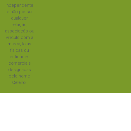
independente
e não possui
qualquer
relação,
associação ou
vínculo com a
marca, lojas
físicas ou
entidades
comerciais
designadas
pelo nome
Celeiro
.