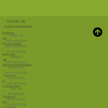
Isenção de
responsabilidade
:
Política
todas as
de
informações
Privacidade
apresentadas
–
na forma de
Isenção
artigos
de
educacionais
Responsabilidade
e análises
–
neste site são
Termos
fornecidas
e
apenas para
Condições
fins de
–
divulgação
Política
geral sobre
de
métodos de
Cookies