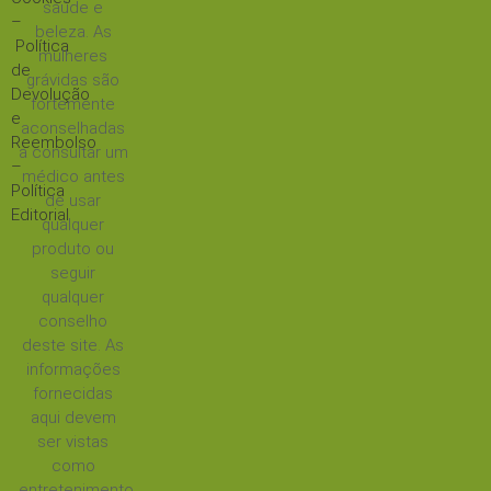
saúde e
–
beleza. As
Política
mulheres
de
grávidas são
Devolução
fortemente
e
aconselhadas
Reembolso
a consultar um
–
médico antes
Política
de usar
Editorial
qualquer
produto ou
seguir
qualquer
conselho
deste site. As
informações
fornecidas
aqui devem
ser vistas
como
entretenimento