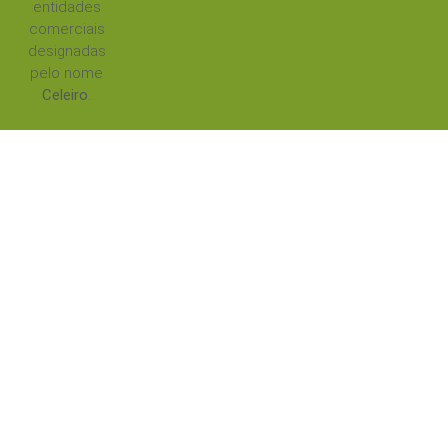
entidades
comerciais
designadas
pelo nome
Celeiro
.