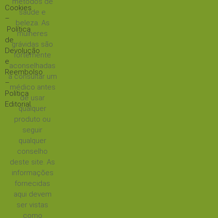
métodos de
Cookies
saúde e
–
beleza. As
Política
mulheres
de
grávidas são
Devolução
fortemente
e
aconselhadas
Reembolso
a consultar um
–
médico antes
Política
de usar
Editorial
qualquer
produto ou
seguir
qualquer
conselho
deste site. As
informações
fornecidas
aqui devem
ser vistas
como