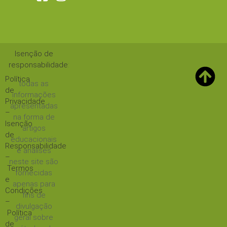
Isenção de
responsabilidade
:
Política
todas as
de
informações
Privacidade
apresentadas
–
na forma de
Isenção
artigos
de
educacionais
Responsabilidade
e análises
–
neste site são
Termos
fornecidas
e
apenas para
Condições
fins de
–
divulgação
Política
geral sobre
de