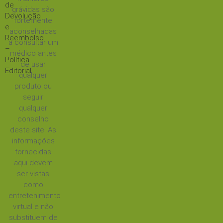
de
grávidas são
Devolução
fortemente
e
aconselhadas
Reembolso
a consultar um
–
médico antes
Política
de usar
Editorial
qualquer
produto ou
seguir
qualquer
conselho
deste site. As
informações
fornecidas
aqui devem
ser vistas
como
entretenimento
virtual e não
substituem de