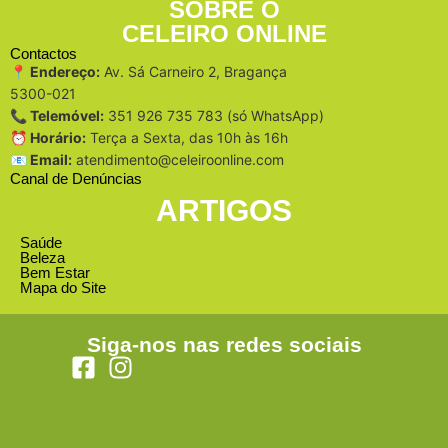
SOBRE O
CELEIRO ONLINE
Contactos
📍 Endereço:
Av. Sá Carneiro 2, Bragança
5300-021
📞 Telemóvel:
351 926 735 783 (só WhatsApp)
⏰ Horário:
Terça a Sexta, das 10h às 16h
📧 Email:
atendimento@celeiroonline.com
Canal de Denúncias
ARTIGOS
Saúde
Beleza
Bem Estar
Mapa do Site
Siga-nos nas redes sociais