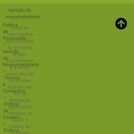
Isenção de
responsabilidade
:
Política
todas as
de
informações
Privacidade
apresentadas
–
na forma de
Isenção
artigos
de
educacionais
Responsabilidade
e análises
–
neste site são
Termos
fornecidas
e
apenas para
Condições
fins de
–
divulgação
Política
geral sobre
de
métodos de
Cookies
saúde e
–
beleza. As
Política
mulheres