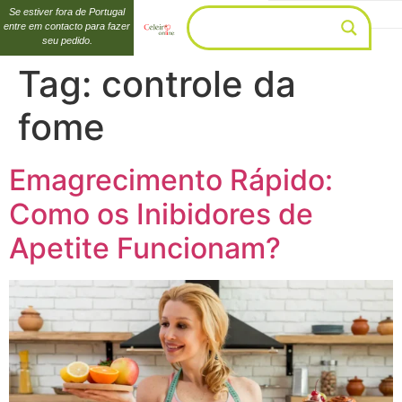
Se estiver fora de Portugal
entre em contacto para fazer
seu pedido.
Tag:
controle da
fome
Emagrecimento Rápido:
Como os Inibidores de
Apetite Funcionam?