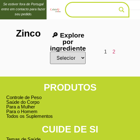
Se estiver fora de Portugal
entre em contacto para fazer
seu pedido.
Zinco
🔎 Explore
por
ingrediente
1
2
PRODUTOS
Controle de Peso
Saúde do Corpo
Para a Mulher
Para o Homem
Todos os Suplementos
CUIDE DE SI
Temas de Saúde