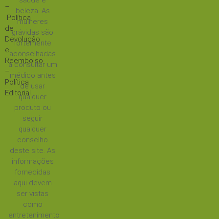
saúde e
–
beleza. As
Política
mulheres
de
grávidas são
Devolução
fortemente
e
aconselhadas
Reembolso
a consultar um
–
médico antes
Política
de usar
Editorial
qualquer
produto ou
seguir
qualquer
conselho
deste site. As
informações
fornecidas
aqui devem
ser vistas
como
entretenimento