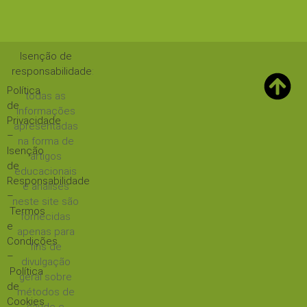
Isenção de
responsabilidade
:
Política
todas as
de
informações
Privacidade
apresentadas
–
na forma de
Isenção
artigos
de
educacionais
Responsabilidade
e análises
–
neste site são
Termos
fornecidas
e
apenas para
Condições
fins de
–
divulgação
Política
geral sobre
de
métodos de
Cookies