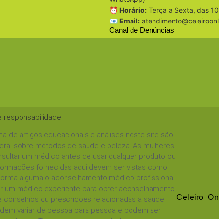
⏰ Horário:
Terça a Sexta, das 10
📧 Email:
atendimento@celeiroonl
Canal de Denúncias
e responsabilidade
:
a de artigos educacionais e análises neste site são
geral sobre métodos de saúde e beleza. As mulheres
sultar um médico antes de usar qualquer produto ou
informações fornecidas aqui devem ser vistas como
 forma alguma o aconselhamento médico profissional
tar um médico experiente para obter aconselhamento
Celeiro On
 conselhos ou prescrições relacionadas à saúde.
podem variar de pessoa para pessoa e podem ser