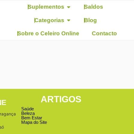
Suplementos
Saldos
Categorias
Blog
Sobre o Celeiro Online
Contacto
ARTIGOS
NE
Saúde
Beleza
Bragança
Bem Estar
Mapa do Site
só