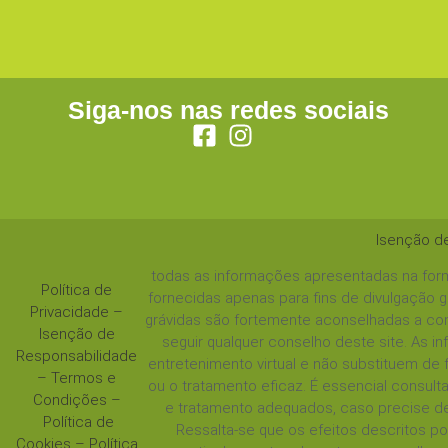
Siga-nos nas redes sociais
Isenção d
todas as informações apresentadas na form
Política de
fornecidas apenas para fins de divulgação 
Privacidade
–
grávidas são fortemente aconselhadas a con
Isenção de
seguir qualquer conselho deste site. As 
Responsabilidade
entretenimento virtual e não substituem de
–
Termos e
ou o tratamento eficaz. É essencial consul
Condições
–
e tratamento adequados, caso precise de
Política de
Ressalta-se que os efeitos descritos 
Cookies
–
Política