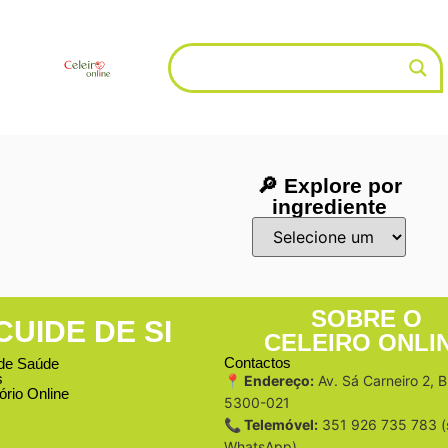
🔎 Explore por
ingrediente
SOBRE O
CUIDE DE SI
CELEIRO ONLI
Contactos
de Saúde
s
📍 Endereço:
Av. Sá Carneiro 2, 
ório Online
5300-021
📞 Telemóvel:
351 926 735 783 (
WhatsApp)