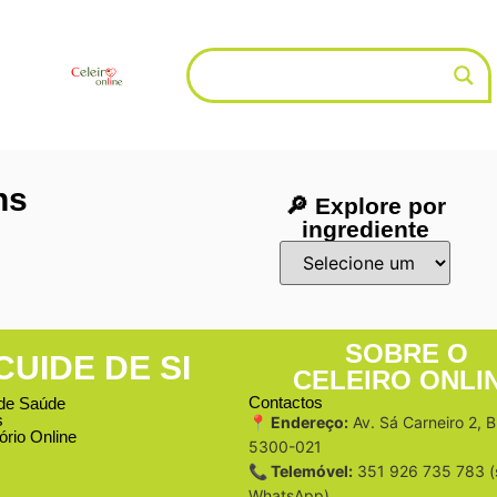
ns
🔎 Explore por
ingrediente
SOBRE O
CUIDE DE SI
CELEIRO ONLI
Contactos
de Saúde
s
📍 Endereço:
Av. Sá Carneiro 2, 
ório Online
5300-021
📞 Telemóvel:
351 926 735 783 (
WhatsApp)