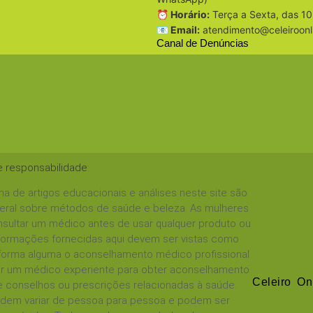
⏰ Horário:
Terça a Sexta, das 10
📧 Email:
atendimento@celeiroonl
Canal de Denúncias
e responsabilidade
:
a de artigos educacionais e análises neste site são
geral sobre métodos de saúde e beleza. As mulheres
sultar um médico antes de usar qualquer produto ou
informações fornecidas aqui devem ser vistas como
 forma alguma o aconselhamento médico profissional
tar um médico experiente para obter aconselhamento
Celeiro On
 conselhos ou prescrições relacionadas à saúde.
podem variar de pessoa para pessoa e podem ser