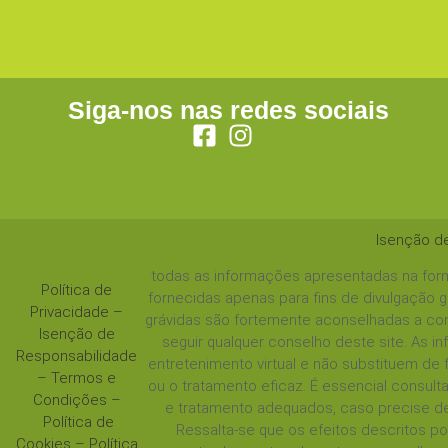
Siga-nos nas redes sociais
Isenção d
todas as informações apresentadas na form
Política de
fornecidas apenas para fins de divulgação 
Privacidade
–
grávidas são fortemente aconselhadas a con
Isenção de
seguir qualquer conselho deste site. As 
Responsabilidade
entretenimento virtual e não substituem de
–
Termos e
ou o tratamento eficaz. É essencial consul
Condições
–
e tratamento adequados, caso precise de
Política de
Ressalta-se que os efeitos descritos 
Cookies
–
Política