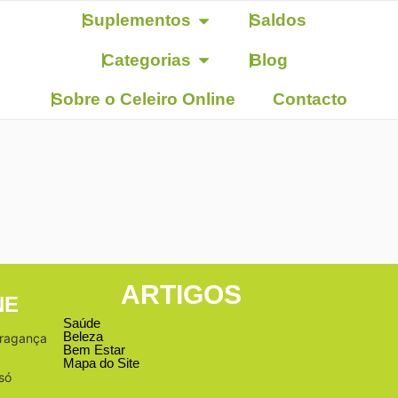
Suplementos
Saldos
Categorias
Blog
Sobre o Celeiro Online
Contacto
ARTIGOS
NE
Saúde
Beleza
Bragança
Bem Estar
Mapa do Site
só