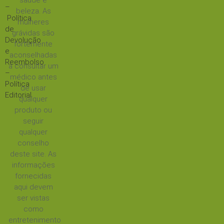
saúde e
–
beleza. As
Política
mulheres
de
grávidas são
Devolução
fortemente
e
aconselhadas
Reembolso
a consultar um
–
médico antes
Política
de usar
Editorial
qualquer
produto ou
seguir
qualquer
conselho
deste site. As
informações
fornecidas
aqui devem
ser vistas
como
entretenimento