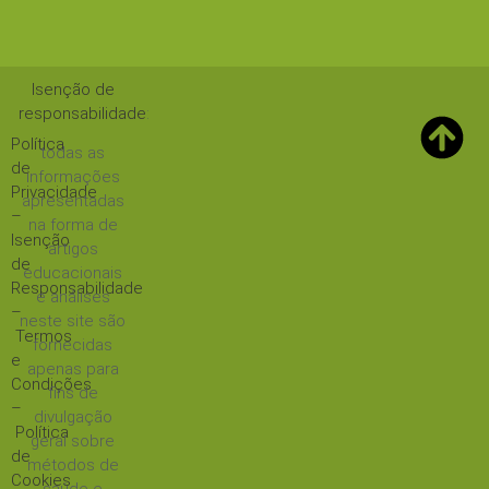
Isenção de
responsabilidade
:
Política
todas as
de
informações
Privacidade
apresentadas
–
na forma de
Isenção
artigos
de
educacionais
Responsabilidade
e análises
–
neste site são
Termos
fornecidas
e
apenas para
Condições
fins de
–
divulgação
Política
geral sobre
de
métodos de
Cookies