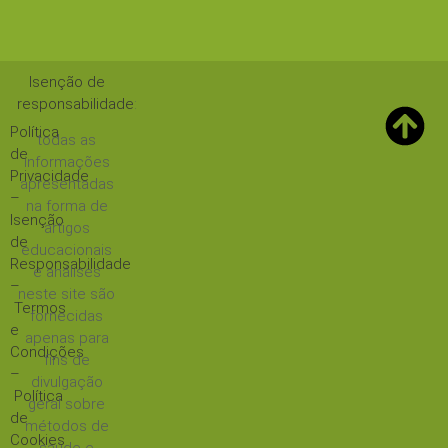
Isenção de
responsabilidade
:
Política
todas as
de
informações
Privacidade
apresentadas
–
na forma de
Isenção
artigos
de
educacionais
Responsabilidade
e análises
–
neste site são
Termos
fornecidas
e
apenas para
Condições
fins de
–
divulgação
Política
geral sobre
de
métodos de
Cookies