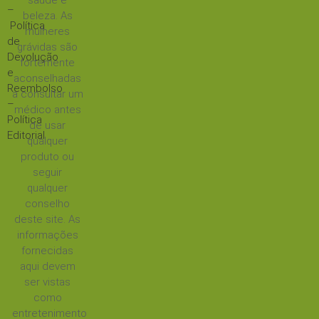
saúde e
–
beleza. As
Política
mulheres
de
grávidas são
Devolução
fortemente
e
aconselhadas
Reembolso
a consultar um
–
médico antes
Política
de usar
Editorial
qualquer
produto ou
seguir
qualquer
conselho
deste site. As
informações
fornecidas
aqui devem
ser vistas
como
entretenimento