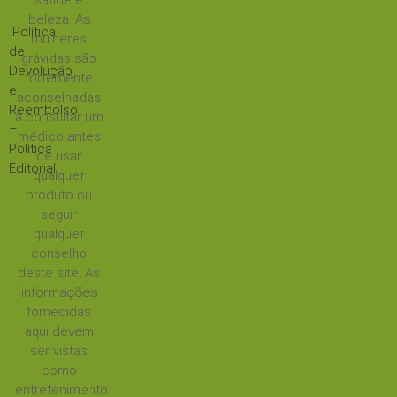
saúde e
–
beleza. As
Política
mulheres
de
grávidas são
Devolução
fortemente
e
aconselhadas
Reembolso
a consultar um
–
médico antes
Política
de usar
Editorial
qualquer
produto ou
seguir
qualquer
conselho
deste site. As
informações
fornecidas
aqui devem
ser vistas
como
entretenimento