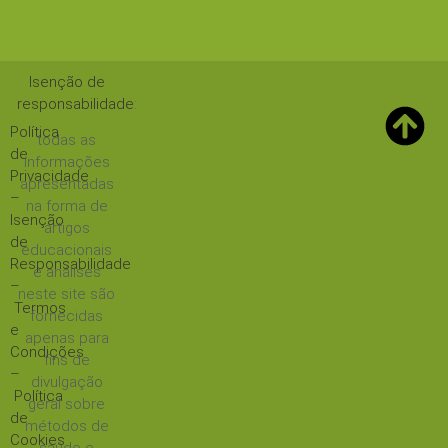
Isenção de
responsabilidade
:
Política
todas as
de
informações
Privacidade
apresentadas
–
na forma de
Isenção
artigos
de
educacionais
Responsabilidade
e análises
–
neste site são
Termos
fornecidas
e
apenas para
Condições
fins de
–
divulgação
Política
geral sobre
de
métodos de
Cookies