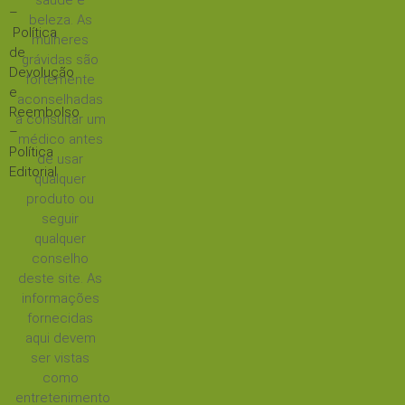
saúde e
–
beleza. As
Política
mulheres
de
grávidas são
Devolução
fortemente
e
aconselhadas
Reembolso
a consultar um
–
médico antes
Política
de usar
Editorial
qualquer
produto ou
seguir
qualquer
conselho
deste site. As
informações
fornecidas
aqui devem
ser vistas
como
entretenimento