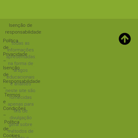
Isenção de
responsabilidade
:
Política
todas as
de
informações
Privacidade
apresentadas
–
na forma de
Isenção
artigos
de
educacionais
Responsabilidade
e análises
–
neste site são
Termos
fornecidas
e
apenas para
Condições
fins de
–
divulgação
Política
geral sobre
de
métodos de
Cookies