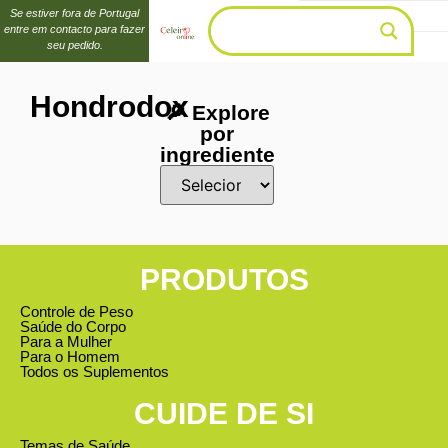
Se estiver fora de Portugal
entre em contacto para fazer
seu pedido.
Hondrodox
🔎 Explore
por
ingrediente
PRODUTOS
Controle de Peso
Saúde do Corpo
Para a Mulher
Para o Homem
Todos os Suplementos
CUIDE DE SI
Temas de Saúde