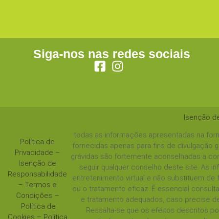
Siga-nos nas redes sociais
Isenção d
todas as informações apresentadas na form
Política de
fornecidas apenas para fins de divulgação 
Privacidade
–
grávidas são fortemente aconselhadas a con
Isenção de
seguir qualquer conselho deste site. As 
Responsabilidade
entretenimento virtual e não substituem de
–
Termos e
ou o tratamento eficaz. É essencial consul
Condições
–
e tratamento adequados, caso precise de
Política de
Ressalta-se que os efeitos descritos 
Cookies
–
Política