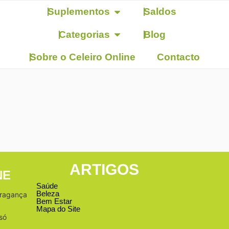
Suplementos
Saldos
Categorias
Blog
Sobre o Celeiro Online
Contacto
ARTIGOS
NE
Saúde
Beleza
Bragança
Bem Estar
Mapa do Site
só