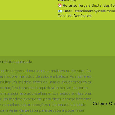
⏰ Horário:
Terça a Sexta, das 10
📧 Email:
atendimento@celeiroonl
Canal de Denúncias
e responsabilidade
:
a de artigos educacionais e análises neste site são
geral sobre métodos de saúde e beleza. As mulheres
sultar um médico antes de usar qualquer produto ou
informações fornecidas aqui devem ser vistas como
 forma alguma o aconselhamento médico profissional
tar um médico experiente para obter aconselhamento
Celeiro On
 conselhos ou prescrições relacionadas à saúde.
podem variar de pessoa para pessoa e podem ser