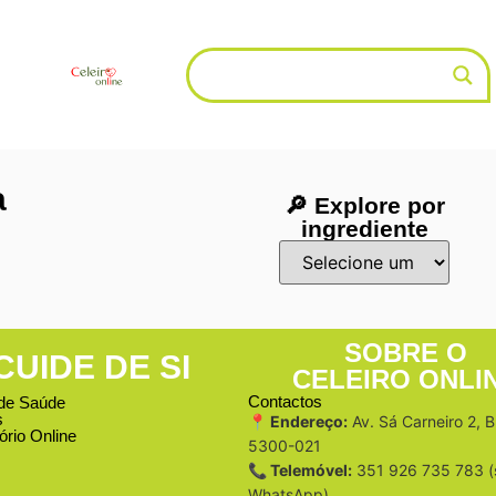
a
🔎 Explore por
ingrediente
SOBRE O
CUIDE DE SI
CELEIRO ONLI
Contactos
de Saúde
s
📍 Endereço:
Av. Sá Carneiro 2, 
ório Online
5300-021
📞 Telemóvel:
351 926 735 783 (
WhatsApp)