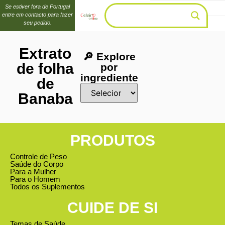
Se estiver fora de Portugal
entre em contacto para fazer
seu pedido.
Extrato
🔎 Explore
de folha
por
ingrediente
de
Banaba
PRODUTOS
Controle de Peso
Saúde do Corpo
Para a Mulher
Para o Homem
Todos os Suplementos
CUIDE DE SI
Temas de Saúde