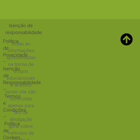
Isenção de
responsabilidade
:
Política
todas as
de
informações
Privacidade
apresentadas
–
na forma de
Isenção
artigos
de
educacionais
Responsabilidade
e análises
–
neste site são
Termos
fornecidas
e
apenas para
Condições
fins de
–
divulgação
Política
geral sobre
de
métodos de
Cookies