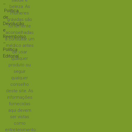
saúde e
–
beleza. As
Política
mulheres
de
grávidas são
Devolução
fortemente
e
aconselhadas
Reembolso
a consultar um
–
médico antes
Política
de usar
Editorial
qualquer
produto ou
seguir
qualquer
conselho
deste site. As
informações
fornecidas
aqui devem
ser vistas
como
entretenimento