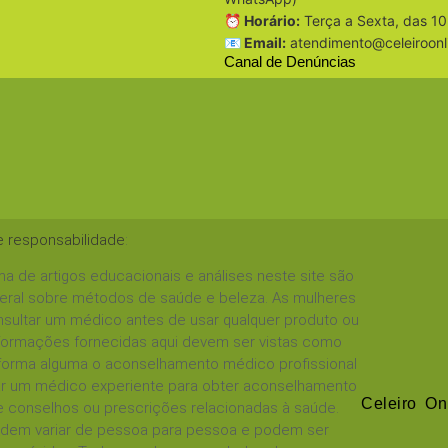
⏰ Horário:
Terça a Sexta, das 10
📧 Email:
atendimento@celeiroonl
Canal de Denúncias
e responsabilidade
:
a de artigos educacionais e análises neste site são
geral sobre métodos de saúde e beleza. As mulheres
sultar um médico antes de usar qualquer produto ou
informações fornecidas aqui devem ser vistas como
 forma alguma o aconselhamento médico profissional
tar um médico experiente para obter aconselhamento
Celeiro On
 conselhos ou prescrições relacionadas à saúde.
podem variar de pessoa para pessoa e podem ser