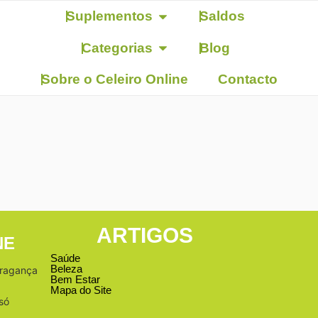
Suplementos
Saldos
Categorias
Blog
Sobre o Celeiro Online
Contacto
ARTIGOS
NE
Saúde
Beleza
Bragança
Bem Estar
Mapa do Site
só