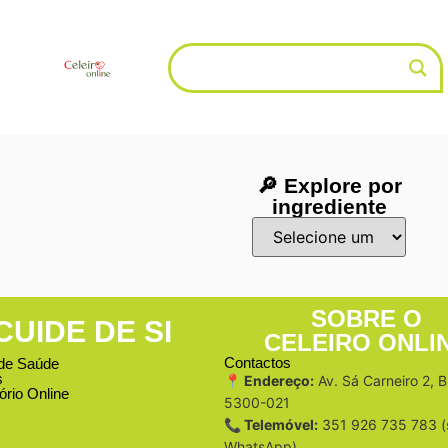
🔎 Explore por
ingrediente
SOBRE O
CUIDE DE SI
CELEIRO ONLI
Contactos
de Saúde
s
📍 Endereço:
Av. Sá Carneiro 2, 
ório Online
5300-021
📞 Telemóvel:
351 926 735 783 (
WhatsApp)