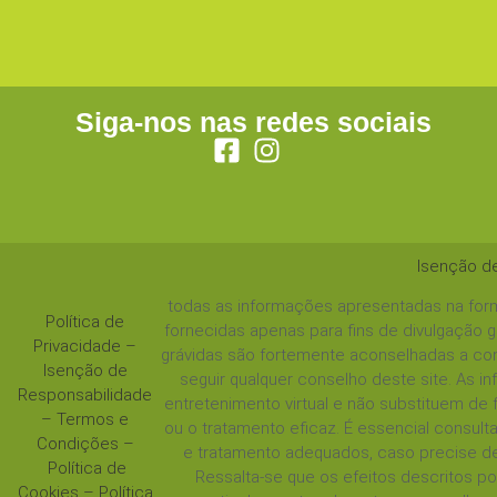
Siga-nos nas redes sociais
Isenção d
todas as informações apresentadas na form
Política de
fornecidas apenas para fins de divulgação 
Privacidade
–
grávidas são fortemente aconselhadas a con
Isenção de
seguir qualquer conselho deste site. As 
Responsabilidade
entretenimento virtual e não substituem de
–
Termos e
ou o tratamento eficaz. É essencial consul
Condições
–
e tratamento adequados, caso precise de
Política de
Ressalta-se que os efeitos descritos 
Cookies
–
Política