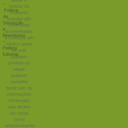
saúde e
–
beleza. As
Política
mulheres
de
grávidas são
Devolução
fortemente
e
aconselhadas
Reembolso
a consultar um
–
médico antes
Política
de usar
Editorial
qualquer
produto ou
seguir
qualquer
conselho
deste site. As
informações
fornecidas
aqui devem
ser vistas
como
entretenimento