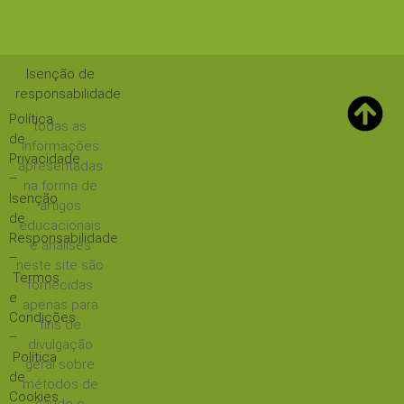
Isenção de
responsabilidade
:
Política
todas as
de
informações
Privacidade
apresentadas
–
na forma de
Isenção
artigos
de
educacionais
Responsabilidade
e análises
–
neste site são
Termos
fornecidas
e
apenas para
Condições
fins de
–
divulgação
Política
geral sobre
de
métodos de
Cookies