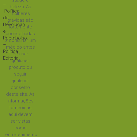
saúde e
–
beleza. As
Política
mulheres
de
grávidas são
Devolução
fortemente
e
aconselhadas
Reembolso
a consultar um
–
médico antes
Política
de usar
Editorial
qualquer
produto ou
seguir
qualquer
conselho
deste site. As
informações
fornecidas
aqui devem
ser vistas
como
entretenimento