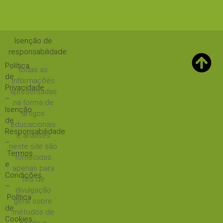
Isenção de
responsabilidade
:
Política
todas as
de
informações
Privacidade
apresentadas
–
na forma de
Isenção
artigos
de
educacionais
Responsabilidade
e análises
–
neste site são
Termos
fornecidas
e
apenas para
Condições
fins de
–
divulgação
Política
geral sobre
de
métodos de
Cookies