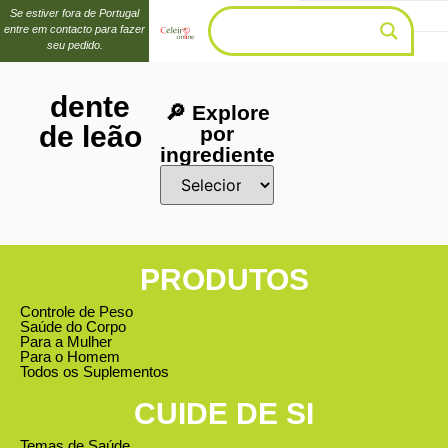
Se estiver fora de Portugal
entre em contacto para fazer
seu pedido.
dente
🔎 Explore
de leão
por
ingrediente
PRODUTOS
Controle de Peso
Saúde do Corpo
Para a Mulher
Para o Homem
Todos os Suplementos
CUIDE DE SI
Temas de Saúde