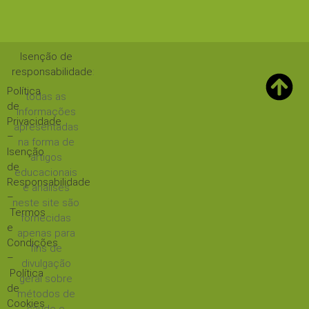
Isenção de
responsabilidade
:
Política
todas as
de
informações
Privacidade
apresentadas
–
na forma de
Isenção
artigos
de
educacionais
Responsabilidade
e análises
–
neste site são
Termos
fornecidas
e
apenas para
Condições
fins de
–
divulgação
Política
geral sobre
de
métodos de
Cookies