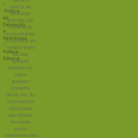
saúde e
–
beleza. As
Política
mulheres
de
grávidas são
Devolução
fortemente
e
aconselhadas
Reembolso
a consultar um
–
médico antes
Política
de usar
Editorial
qualquer
produto ou
seguir
qualquer
conselho
deste site. As
informações
fornecidas
aqui devem
ser vistas
como
entretenimento