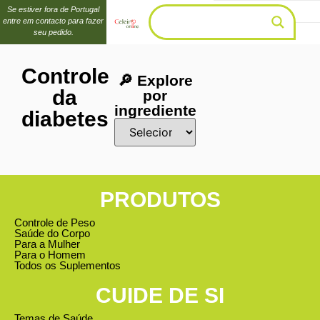
Se estiver fora de Portugal
entre em contacto para fazer
seu pedido.
Controle
🔎 Explore
da
por
ingrediente
diabetes
PRODUTOS
Controle de Peso
Saúde do Corpo
Para a Mulher
Para o Homem
Todos os Suplementos
CUIDE DE SI
Temas de Saúde