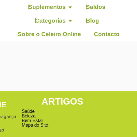
Suplementos
Saldos
Categorias
Blog
Sobre o Celeiro Online
Contacto
ARTIGOS
NE
Saúde
Beleza
Bragança
Bem Estar
Mapa do Site
só