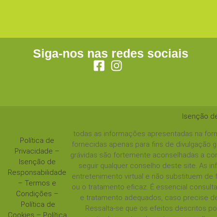
Siga-nos nas redes sociais
Isenção d
todas as informações apresentadas na form
Política de
fornecidas apenas para fins de divulgação 
Privacidade
–
grávidas são fortemente aconselhadas a con
Isenção de
seguir qualquer conselho deste site. As 
Responsabilidade
entretenimento virtual e não substituem de
–
Termos e
ou o tratamento eficaz. É essencial consul
Condições
–
e tratamento adequados, caso precise de
Política de
Ressalta-se que os efeitos descritos 
Cookies
–
Política