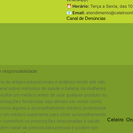
⏰ Horário:
Terça a Sexta, das 10
📧 Email:
atendimento@celeiroonl
Canal de Denúncias
e responsabilidade
:
a de artigos educacionais e análises neste site são
geral sobre métodos de saúde e beleza. As mulheres
sultar um médico antes de usar qualquer produto ou
informações fornecidas aqui devem ser vistas como
 forma alguma o aconselhamento médico profissional
tar um médico experiente para obter aconselhamento
Celeiro On
 conselhos ou prescrições relacionadas à saúde.
podem variar de pessoa para pessoa e podem ser