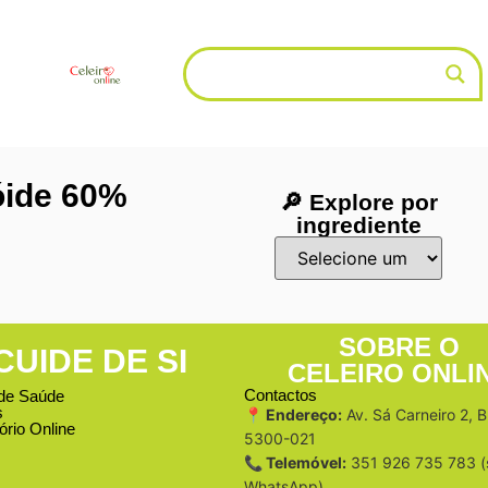
óide 60%
🔎 Explore por
ingrediente
SOBRE O
CUIDE DE SI
CELEIRO ONLI
Contactos
de Saúde
s
📍 Endereço:
Av. Sá Carneiro 2, 
ório Online
5300-021
📞 Telemóvel:
351 926 735 783 (
WhatsApp)