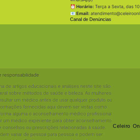
⏰ Horário:
Terça a Sexta, das 10
📧 Email:
atendimento@celeiroonl
Canal de Denúncias
e responsabilidade
:
a de artigos educacionais e análises neste site são
geral sobre métodos de saúde e beleza. As mulheres
sultar um médico antes de usar qualquer produto ou
informações fornecidas aqui devem ser vistas como
 forma alguma o aconselhamento médico profissional
tar um médico experiente para obter aconselhamento
Celeiro On
 conselhos ou prescrições relacionadas à saúde.
podem variar de pessoa para pessoa e podem ser