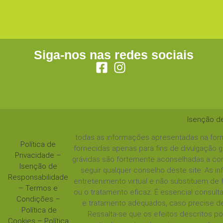
Siga-nos nas redes sociais
Isenção d
todas as informações apresentadas na form
Política de
fornecidas apenas para fins de divulgação 
Privacidade
–
grávidas são fortemente aconselhadas a con
Isenção de
seguir qualquer conselho deste site. As 
Responsabilidade
entretenimento virtual e não substituem de
–
Termos e
ou o tratamento eficaz. É essencial consul
Condições
–
e tratamento adequados, caso precise de
Política de
Ressalta-se que os efeitos descritos 
Cookies
–
Política