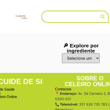
🔎 Explore por
ingrediente
SOBRE O
CUIDE DE SI
CELEIRO ONLI
Contactos
de Saúde
s
📍 Endereço:
Av. Sá Carneiro 2, 
ório Online
5300-021
📞 Telemóvel:
351 926 735 783 (
WhatsApp)