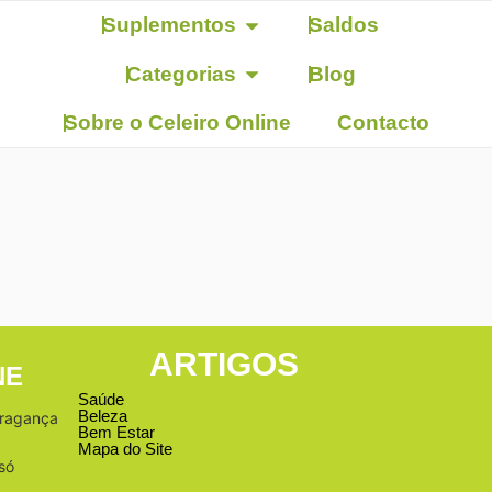
Suplementos
Saldos
Categorias
Blog
Sobre o Celeiro Online
Contacto
ARTIGOS
NE
Saúde
Beleza
Bragança
Bem Estar
Mapa do Site
só