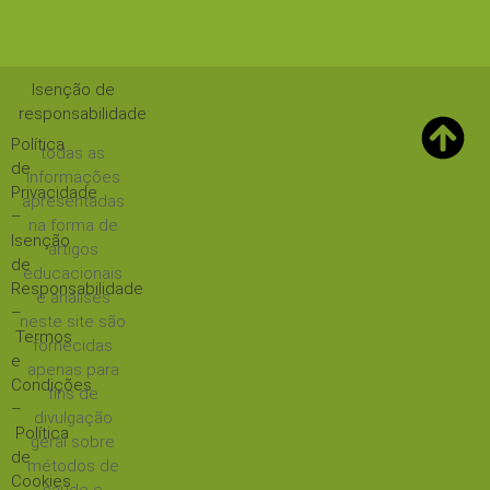
Isenção de
responsabilidade
:
Política
todas as
de
informações
Privacidade
apresentadas
–
na forma de
Isenção
artigos
de
educacionais
Responsabilidade
e análises
–
neste site são
Termos
fornecidas
e
apenas para
Condições
fins de
–
divulgação
Política
geral sobre
de
métodos de
Cookies