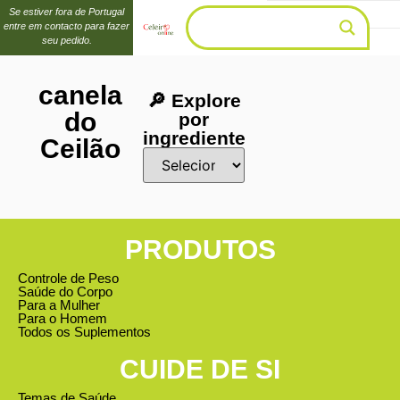
Se estiver fora de Portugal
entre em contacto para fazer
seu pedido.
canela
🔎 Explore
do
por
ingrediente
Ceilão
PRODUTOS
Controle de Peso
Saúde do Corpo
Para a Mulher
Para o Homem
Todos os Suplementos
CUIDE DE SI
Temas de Saúde