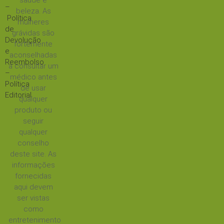
saúde e
–
beleza. As
Política
mulheres
de
grávidas são
Devolução
fortemente
e
aconselhadas
Reembolso
a consultar um
–
médico antes
Política
de usar
Editorial
qualquer
produto ou
seguir
qualquer
conselho
deste site. As
informações
fornecidas
aqui devem
ser vistas
como
entretenimento