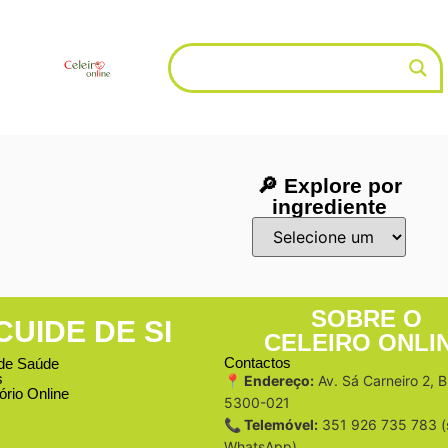
🔎 Explore por
ingrediente
SOBRE O
CUIDE DE SI
CELEIRO ONLI
Contactos
de Saúde
s
📍 Endereço:
Av. Sá Carneiro 2, 
ório Online
5300-021
📞 Telemóvel:
351 926 735 783 (
WhatsApp)