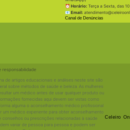
⏰ Horário:
Terça a Sexta, das 10
📧 Email:
atendimento@celeiroonl
Canal de Denúncias
e responsabilidade
:
a de artigos educacionais e análises neste site são
geral sobre métodos de saúde e beleza. As mulheres
sultar um médico antes de usar qualquer produto ou
informações fornecidas aqui devem ser vistas como
 forma alguma o aconselhamento médico profissional
tar um médico experiente para obter aconselhamento
Celeiro On
 conselhos ou prescrições relacionadas à saúde.
podem variar de pessoa para pessoa e podem ser