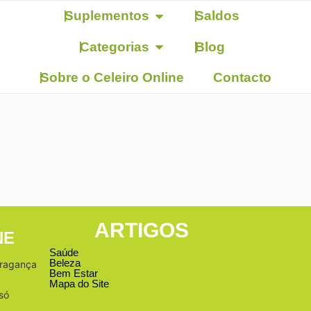
Suplementos
Saldos
Categorias
Blog
Sobre o Celeiro Online
Contacto
ARTIGOS
NE
Saúde
Beleza
Bragança
Bem Estar
Mapa do Site
só