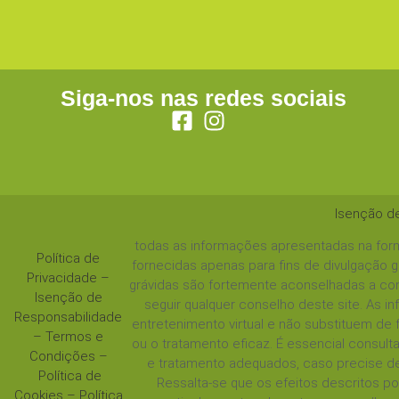
Siga-nos nas redes sociais
Isenção d
todas as informações apresentadas na form
Política de
fornecidas apenas para fins de divulgação 
Privacidade
–
grávidas são fortemente aconselhadas a con
Isenção de
seguir qualquer conselho deste site. As 
Responsabilidade
entretenimento virtual e não substituem de
–
Termos e
ou o tratamento eficaz. É essencial consul
Condições
–
e tratamento adequados, caso precise de
Política de
Ressalta-se que os efeitos descritos 
Cookies
–
Política