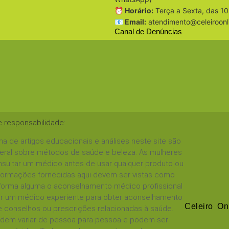
⏰ Horário:
Terça a Sexta, das 10
📧 Email:
atendimento@celeiroonl
Canal de Denúncias
e responsabilidade
:
a de artigos educacionais e análises neste site são
geral sobre métodos de saúde e beleza. As mulheres
sultar um médico antes de usar qualquer produto ou
informações fornecidas aqui devem ser vistas como
 forma alguma o aconselhamento médico profissional
tar um médico experiente para obter aconselhamento
Celeiro On
 conselhos ou prescrições relacionadas à saúde.
podem variar de pessoa para pessoa e podem ser