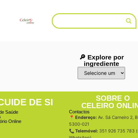
🔎 Explore por
ingrediente
SOBRE O
CUIDE DE SI
CELEIRO ONLI
Contactos
de Saúde
s
📍 Endereço:
Av. Sá Carneiro 2, 
ório Online
5300-021
📞 Telemóvel:
351 926 735 783 (
WhatsApp)