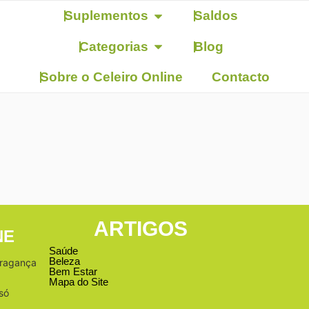
Suplementos
Saldos
Categorias
Blog
Sobre o Celeiro Online
Contacto
ARTIGOS
NE
Saúde
Beleza
Bragança
Bem Estar
Mapa do Site
só