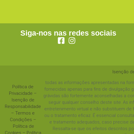
Siga-nos nas redes sociais
Isenção d
todas as informações apresentadas na form
Política de
fornecidas apenas para fins de divulgação 
Privacidade
–
grávidas são fortemente aconselhadas a con
Isenção de
seguir qualquer conselho deste site. As 
Responsabilidade
entretenimento virtual e não substituem de
–
Termos e
ou o tratamento eficaz. É essencial consul
Condições
–
e tratamento adequados, caso precise de
Política de
Ressalta-se que os efeitos descritos 
Cookies
–
Política