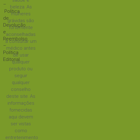
saúde e
–
beleza. As
Política
mulheres
de
grávidas são
Devolução
fortemente
e
aconselhadas
Reembolso
a consultar um
–
médico antes
Política
de usar
Editorial
qualquer
produto ou
seguir
qualquer
conselho
deste site. As
informações
fornecidas
aqui devem
ser vistas
como
entretenimento