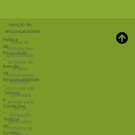
Isenção de
responsabilidade
:
Política
todas as
de
informações
Privacidade
apresentadas
–
na forma de
Isenção
artigos
de
educacionais
Responsabilidade
e análises
–
neste site são
Termos
fornecidas
e
apenas para
Condições
fins de
–
divulgação
Política
geral sobre
de
métodos de
Cookies