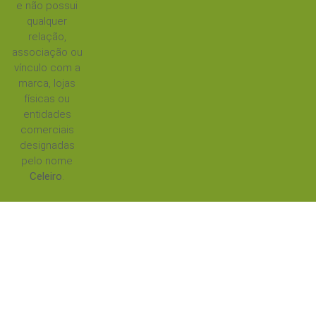
e não possui
qualquer
relação,
associação ou
vínculo com a
marca, lojas
físicas ou
entidades
comerciais
designadas
pelo nome
Celeiro
.