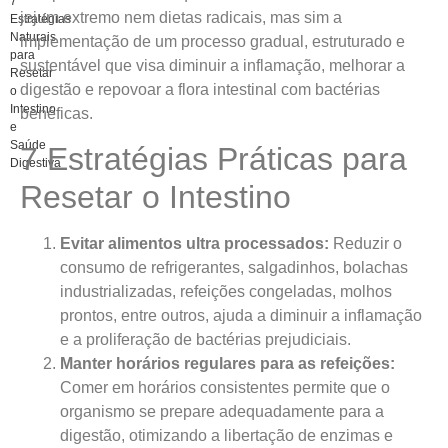
7
jejum extremo nem dietas radicais, mas sim a
Estratégias
Naturais
implementação de um processo gradual, estruturado e
para
sustentável que visa diminuir a inflamação, melhorar a
Resetar
digestão e repovoar a flora intestinal com bactérias
o
Intestino
benéficas.
e
Saúde
7 Estratégias Práticas para
Digestiva
Resetar o Intestino
Evitar alimentos ultra processados:
Reduzir o
consumo de refrigerantes, salgadinhos, bolachas
industrializadas, refeições congeladas, molhos
prontos, entre outros, ajuda a diminuir a inflamação
e a proliferação de bactérias prejudiciais.
Manter horários regulares para as refeições:
Comer em horários consistentes permite que o
organismo se prepare adequadamente para a
digestão, otimizando a libertação de enzimas e