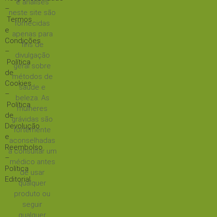
e análises
–
neste site são
Termos
fornecidas
e
apenas para
Condições
fins de
–
divulgação
Política
geral sobre
de
métodos de
Cookies
saúde e
–
beleza. As
Política
mulheres
de
grávidas são
Devolução
fortemente
e
aconselhadas
Reembolso
a consultar um
–
médico antes
Política
de usar
Editorial
qualquer
produto ou
seguir
qualquer