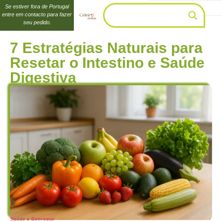
Se estiver fora de Portugal
entre em contacto para fazer
seu pedido.
7 Estratégias Naturais para
Resetar o Intestino e Saúde
Digestiva
Saúde e Bem-estar