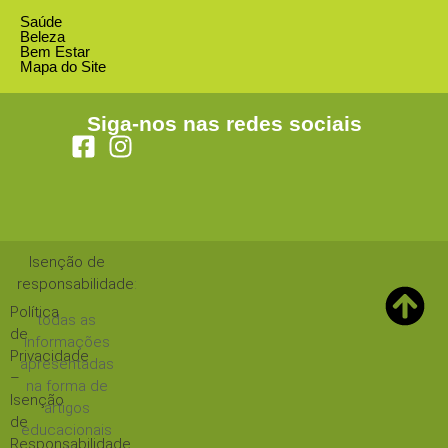
Saúde
Beleza
Bem Estar
Mapa do Site
Siga-nos nas redes sociais
Isenção de
responsabilidade
:
Política
todas as
de
informações
Privacidade
apresentadas
–
na forma de
Isenção
artigos
de
educacionais
Responsabilidade