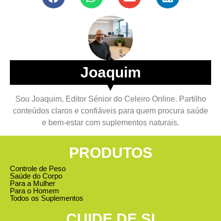
Joaquim
▼
Sou Joaquim, Editor Sénior do Celeiro Online. Partilho
conteúdos claros e confiáveis para quem procura saúde
e bem-estar com suplementos naturais.
PRODUTOS
Controle de Peso
Saúde do Corpo
Para a Mulher
Para o Homem
Todos os Suplementos
CUIDE DE SI