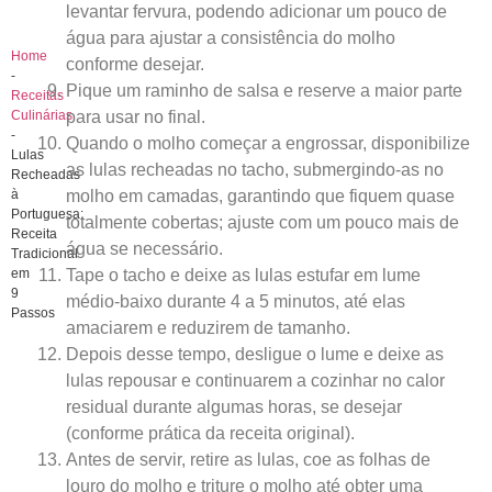
levantar fervura, podendo adicionar um pouco de
água para ajustar a consistência do molho
Home
conforme desejar.
-
Pique um raminho de salsa e reserve a maior parte
Receitas
para usar no final.
Culinárias
-
Quando o molho começar a engrossar, disponibilize
Lulas
as lulas recheadas no tacho, submergindo-as no
Recheadas
molho em camadas, garantindo que fiquem quase
à
Portuguesa:
totalmente cobertas; ajuste com um pouco mais de
Receita
água se necessário.
Tradicional
Tape o tacho e deixe as lulas estufar em lume
em
9
médio-baixo durante 4 a 5 minutos, até elas
Passos
amaciarem e reduzirem de tamanho.
Depois desse tempo, desligue o lume e deixe as
lulas repousar e continuarem a cozinhar no calor
residual durante algumas horas, se desejar
(conforme prática da receita original).
Antes de servir, retire as lulas, coe as folhas de
louro do molho e triture o molho até obter uma