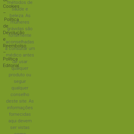
métodos de
Cookies
saúde e
–
beleza. As
Política
mulheres
de
grávidas são
Devolução
fortemente
e
aconselhadas
Reembolso
a consultar um
–
médico antes
Política
de usar
Editorial
qualquer
produto ou
seguir
qualquer
conselho
deste site. As
informações
fornecidas
aqui devem
ser vistas
como