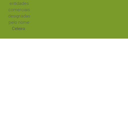
entidades
comerciais
designadas
pelo nome
Celeiro
.