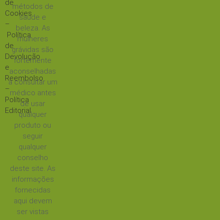
de
métodos de
Cookies
saúde e
–
beleza. As
Política
mulheres
de
grávidas são
Devolução
fortemente
e
aconselhadas
Reembolso
a consultar um
–
médico antes
Política
de usar
Editorial
qualquer
produto ou
seguir
qualquer
conselho
deste site. As
informações
fornecidas
aqui devem
ser vistas