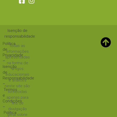
Isenção de
responsabilidade
:
Política
todas as
de
informações
Privacidade
apresentadas
–
na forma de
Isenção
artigos
de
educacionais
Responsabilidade
e análises
–
neste site são
Termos
fornecidas
e
apenas para
Condições
fins de
–
divulgação
Política
geral sobre