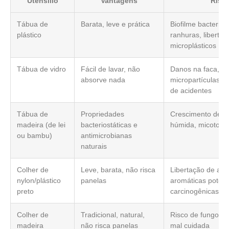
Utensílio
Vantagens
Risc
Tábua de
Barata, leve e prática
Biofilme bacteria
plástico
ranhuras, liberta
microplásticos
Tábua de vidro
Fácil de lavar, não
Danos na faca, li
absorve nada
micropartículas de
de acidentes
Tábua de
Propriedades
Crescimento de f
madeira (de lei
bacteriostáticas e
húmida, micotoxi
ou bambu)
antimicrobianas
naturais
Colher de
Leve, barata, não risca
Libertação de am
nylon/plástico
panelas
aromáticas poten
preto
carcinogênicas a
Colher de
Tradicional, natural,
Risco de fungos 
madeira
não risca panelas
mal cuidada