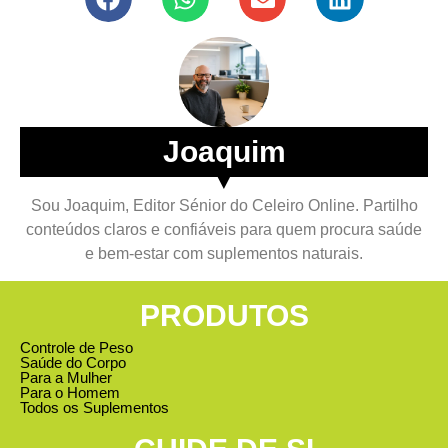
Joaquim
▼
Sou Joaquim, Editor Sénior do Celeiro Online. Partilho
conteúdos claros e confiáveis para quem procura saúde
e bem-estar com suplementos naturais.
PRODUTOS
Controle de Peso
Saúde do Corpo
Para a Mulher
Para o Homem
Todos os Suplementos