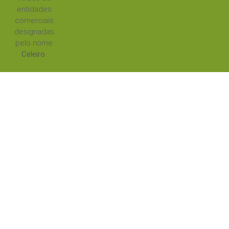
entidades
comerciais
designadas
pelo nome
Celeiro
.