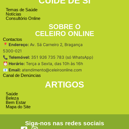
CUIDE DE SI
Temas de Saúde
Notícias
Consultório Online
SOBRE O
CELEIRO ONLINE
Contactos
📍 Endereço:
Av. Sá Carneiro 2, Bragança
5300-021
📞 Telemóvel:
351 926 735 783 (só WhatsApp)
⏰ Horário:
Terça a Sexta, das 10h às 16h
📧 Email:
atendimento@celeiroonline.com
Canal de Denúncias
ARTIGOS
Saúde
Beleza
Bem Estar
Mapa do Site
Siga-nos nas redes sociais