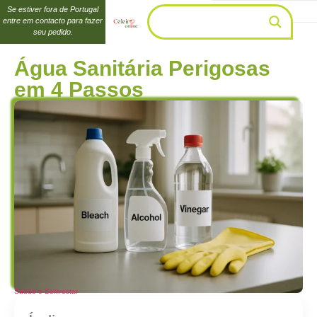
Se estiver fora de Portugal
entre em contacto para fazer
seu pedido.
Água Sanitária Perigosas
em 4 Passos
Saúde e Bem-estar