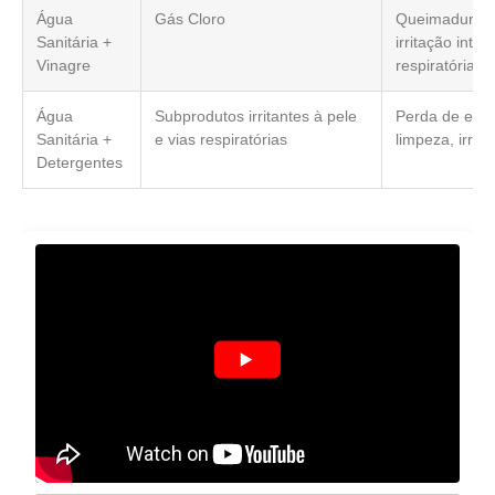
Água
Gás Cloro
Queimaduras i
Sanitária +
irritação inte
Vinagre
respiratórias
Água
Subprodutos irritantes à pele
Perda de efic
Sanitária +
e vias respiratórias
limpeza, irrit
Detergentes