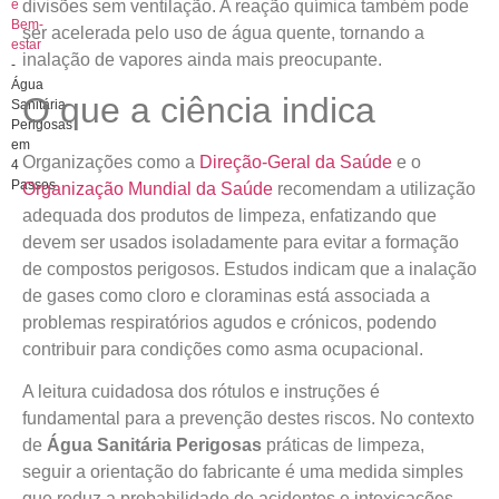
divisões sem ventilação. A reação química também pode
e
Bem-
ser acelerada pelo uso de água quente, tornando a
estar
inalação de vapores ainda mais preocupante.
-
Água
O que a ciência indica
Sanitária
Perigosas
em
Organizações como a
Direção-Geral da Saúde
e o
4
Passos
Organização Mundial da Saúde
recomendam a utilização
adequada dos produtos de limpeza, enfatizando que
devem ser usados isoladamente para evitar a formação
de compostos perigosos. Estudos indicam que a inalação
de gases como cloro e cloraminas está associada a
problemas respiratórios agudos e crónicos, podendo
contribuir para condições como asma ocupacional.
A leitura cuidadosa dos rótulos e instruções é
fundamental para a prevenção destes riscos. No contexto
de
Água Sanitária Perigosas
práticas de limpeza,
seguir a orientação do fabricante é uma medida simples
que reduz a probabilidade de acidentes e intoxicações