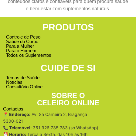
conteúdos claros e confiáveis para quem procura saúde
e bem-estar com suplementos naturais.
PRODUTOS
Controle de Peso
Saúde do Corpo
Para a Mulher
Para o Homem
Todos os Suplementos
CUIDE DE SI
Temas de Saúde
Notícias
Consultório Online
SOBRE O
CELEIRO ONLINE
Contactos
📍 Endereço:
Av. Sá Carneiro 2, Bragança
5300-021
📞 Telemóvel:
351 926 735 783 (só WhatsApp)
⏰ Horário:
Terça a Sexta, das 10h às 16h