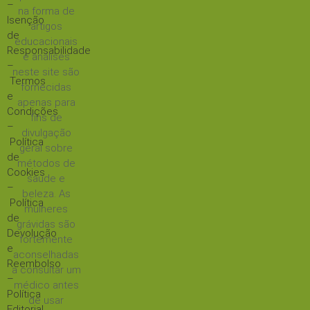
–
na forma de
Isenção
artigos
de
educacionais
Responsabilidade
e análises
–
neste site são
Termos
fornecidas
e
apenas para
Condições
fins de
–
divulgação
Política
geral sobre
de
métodos de
Cookies
saúde e
–
beleza. As
Política
mulheres
de
grávidas são
Devolução
fortemente
e
aconselhadas
Reembolso
a consultar um
–
médico antes
Política
de usar
Editorial