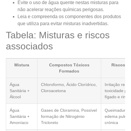
Evite o uso de água quente nestas misturas para
não acelerar reações químicas perigosas.
Leia e compreenda os componentes dos produtos
que utiliza para evitar misturas inadvertidas.
Tabela: Misturas e riscos
associados
Mistura
Compostos Tóxicos
Riscos pa
Formados
Água
Chloroformo, Ácido Clorídrico,
Irritação respi
Sanitária +
Cloroacetona
toxicidade par
Álcool
fígado e rins
Água
Gases de Cloramina, Possível
Queimaduras i
Sanitária +
formação de Nitrogénio
edema pulmon
Amoníaco
Tricloreto
crónica