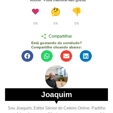
❤️
🤔
👎
0%
0%
0%
Compartilhar
Está gostando do contéudo?
Compartilhe clicando abaixo:
Joaquim
▼
Sou Joaquim, Editor Sénior do Celeiro Online. Partilho