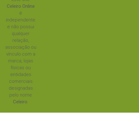
Celeiro Online
é
independente
e não possui
qualquer
relação,
associação ou
vínculo com a
marca, lojas
físicas ou
entidades
comerciais
designadas
pelo nome
Celeiro
.