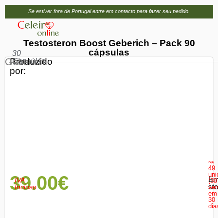
Se estiver fora de Portugal entre em contacto para fazer seu pedido.
Testosteron Boost Geberich – Pack 90
cápsulas
30
Geberich
Produzido
Capsulas
por:
↝
49
uni
39.00
€
E
IVA
(30
st
Incluso
ven
em
30
dia