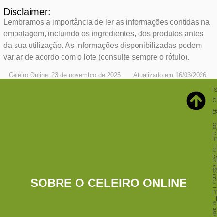
Disclaimer:
Lembramos a importância de ler as informações contidas na
embalagem, incluindo os ingredientes, dos produtos antes
da sua utilização. As informações disponibilizadas podem
variar de acordo com o lote (consulte sempre o rótulo).
Celeiro Online
23 de novembro de 2025
Atualizado em 16/03/2026
I
d
r
P
d
A
P
i
–
d
I
s
d
t
R
SOBRE O CELEIRO ONLINE
c
–
m
e
e
e